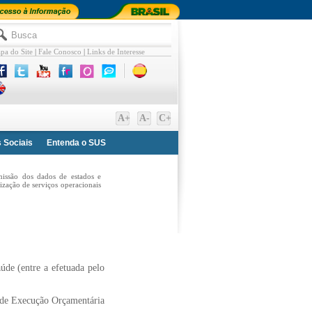
pa do Site
|
Fale Conosco
|
Links de Interesse
A+
A-
C+
 Sociais
Entenda o SUS
smissão dos dados de estados e
ização de serviços operacionais
aúde (entre a efetuada pelo
o de Execução Orçamentária