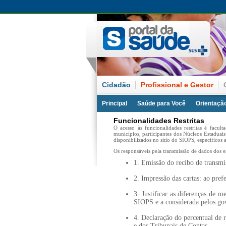
Cidadão
Profissional e Gestor
Principal
Saúde para Você
Orientaçã
Funcionalidades Restritas
O acesso às funcionalidades restritas é facul
municípios, participantes dos Núcleos Estaduai
disponibilizados no sítio do SIOPS, específicos a
Os responsáveis pela transmissão de dados dos e
1. Emissão do recibo de transmi
2. Impressão das cartas: ao pre
3. Justificar as diferenças de m
SIOPS e a considerada pelos gov
4. Declaração do percentual de 
e dos Tribunais de Contas.