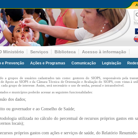
Ma
O Ministério
Serviços
Biblioteca
Acesso à informação
o e Prevenção
Ações e Programas
Comunicação
Legislação
Redes
tado a grupos de usuários cadastrados tais como: gestores do SIOPS, responsáveis pela tran
s de Apoio ao SIOPS e da Câmara Técnica de Orientação e Avaliação do SIOPS, com vistas à util
 cada grupo de interesse. Assim, será necessário o uso de senha, pessoal e intransferível.
stados e municípios poderão acessar as seguintes funcionalidades:
ssão dos dados;
feito ou governador e ao Conselho de Saúde;
etodologia utilizada no cálculo do percentual de recursos próprios gastos em s
ernos locais);
recursos próprios gastos com ações e serviços de saúde, do Relatório Resumid