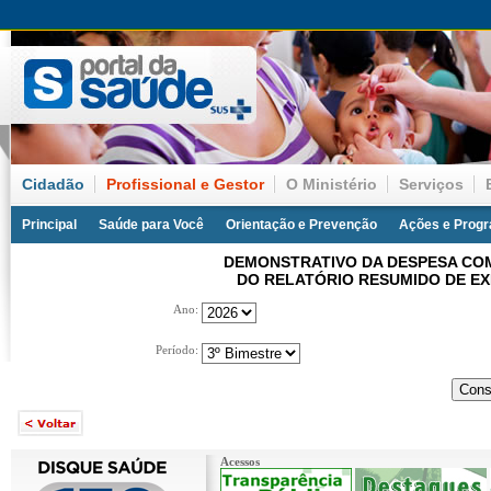
Cidadão
Profissional e Gestor
O Ministério
Serviços
Principal
Saúde para Você
Orientação e Prevenção
Ações e Prog
DEMONSTRATIVO DA DESPESA COM
DO RELATÓRIO RESUMIDO DE E
Ano:
Período:
Acessos