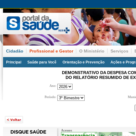
Cidadão
Profissional e Gestor
O Ministério
Serviços
Principal
Saúde para Você
Orientação e Prevenção
Ações e Prog
DEMONSTRATIVO DA DESPESA COM
DO RELATÓRIO RESUMIDO DE E
Ano:
Período:
Muni
Acessos